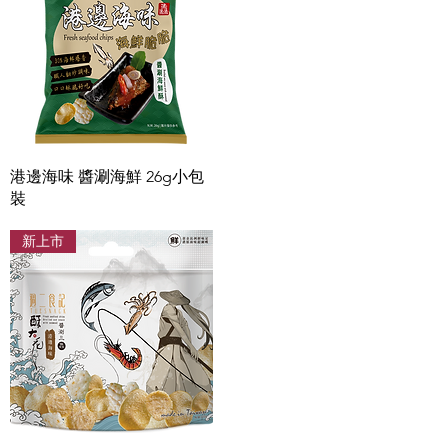
快速瀏覽
港邊海味 醬涮海鮮 26g小包
裝
新上市