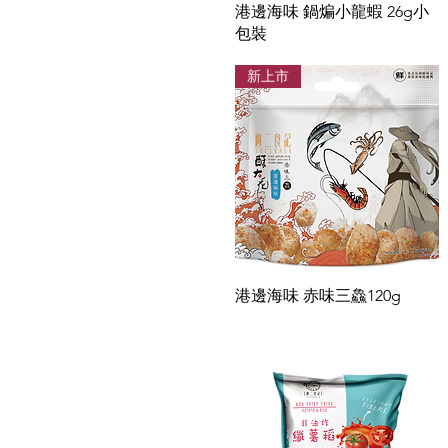
快速瀏覽
港邊海味 鍋煸小龍蝦 26g小
包裝
新上市
快速瀏覽
港邊海味 赤味三鱻120g