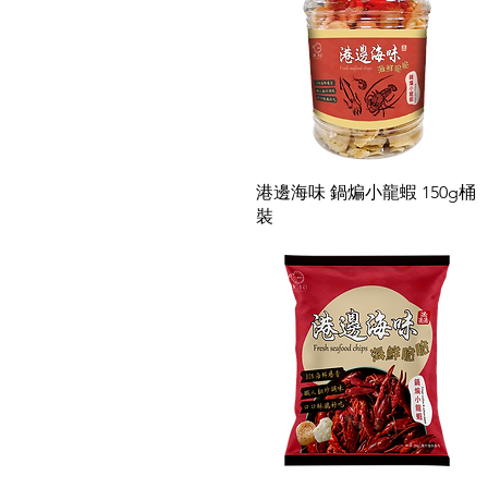
快速瀏覽
港邊海味 鍋煸小龍蝦 150g桶
裝