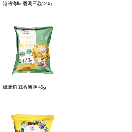
快速瀏覽
港邊海味 醬涮三鱻120g
快速瀏覽
纖薯稻 蒜香海鹽 45g