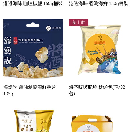
快速瀏覽
快速瀏覽
港邊海味 咖哩椒鹽 150g桶裝
港邊海味 醬涮海鮮 150g桶裝
新上市
快速瀏覽
快速瀏覽
海漁說 醬油涮涮海鮮酥片
海苔啵啵脆燒 枕頭包(箱/32
105g
包)