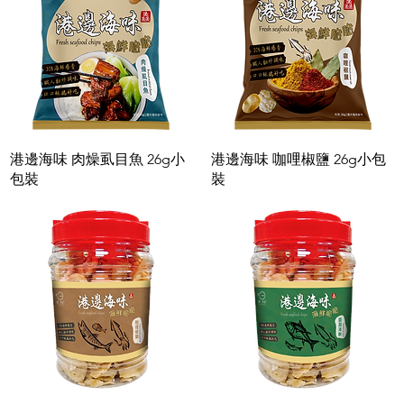
快速瀏覽
快速瀏覽
港邊海味 肉燥虱目魚 26g小
港邊海味 咖哩椒鹽 26g小包
包裝
裝