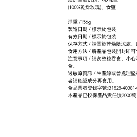
(100%乾燥玫瑰)、食鹽
淨重 /156g
製造日期 / 標示於包裝
有效日期 / 標示於包裝
保存方式 / 請置於乾燥陰涼處
食用方法 / 將產品包裝開封即
注意事項 / 請勿整粒吞食、小
食。
過敏原資訊 / 生產線或曾處理
者請確認成分再食用。
食品業者登錄字號:B1828-40381-0
本產品已投保產品責任險2000