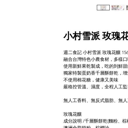
小村雪派 玫瑰花釀
週二食記 小村雪派 玫瑰花釀 156
融合台灣特色小農食材，多樣口
使用新鮮果乾製成，吃的到鮮甜
獨家特製蛋奶香千層酥餅乾，增
不使用棉花糖，健康又美味
嚴格控管溫、濕度，全程人工監
無人工香料、無反式脂肪、無人
玫瑰花釀
成分說明 /千層酥餅乾(麵粉、
澳洲全脂奶粉、棕櫚油、