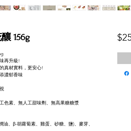
$25
 156g
g
味再升級!
的真材實料，更安心!
添濃郁香味
視
工色素、無人工甜味劑、無高果糖糖漿
棕櫚油、β-胡蘿蔔素、雞蛋、砂糖、鹽)、麥芽、