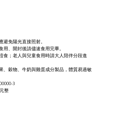
、應避免陽光直接照射。
可食用、開封後請儘速食用完畢。
心噎食；老人與兒童食用時請大人陪伴分段進
堅果、穀物、牛奶與雞蛋成分製品，體質易過敏
0000-3
萬元整