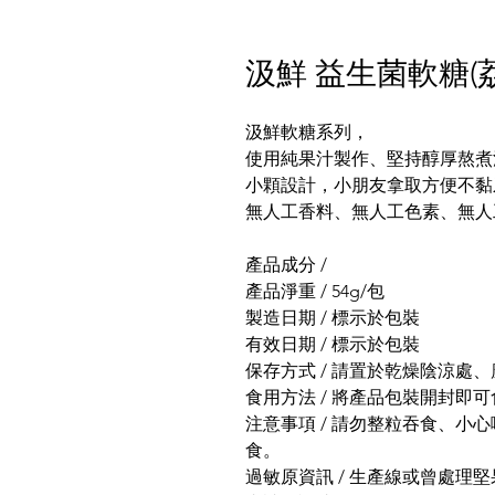
汲鮮 益生菌軟糖(
汲鮮軟糖系列，
使用純果汁製作、堅持醇厚熬煮
小顆設計，小朋友拿取方便不黏
無人工香料、無人工色素、無人
產品成分 /
產品淨重 / 54g/包
製造日期 / 標示於包裝
有效日期 / 標示於包裝
保存方式 / 請置於乾燥陰涼處
食用方法 / 將產品包裝開封即
注意事項 / 請勿整粒吞食、小
食。
過敏原資訊 / 生產線或曾處理