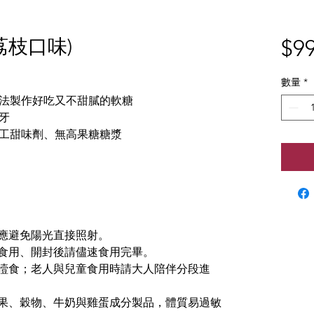
荔枝口味)
$99
數量
*
法製作好吃又不甜膩的軟糖
牙
工甜味劑、無高果糖糖漿
、應避免陽光直接照射。
可食用、開封後請儘速食用完畢。
心噎食；老人與兒童食用時請大人陪伴分段進
堅果、穀物、牛奶與雞蛋成分製品，體質易過敏