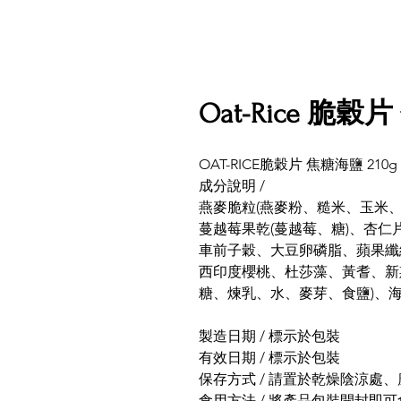
Oat-Rice 脆穀
OAT-RICE脆穀片 焦糖海鹽 210g
成分說明 /
燕麥脆粒(燕麥粉、糙米、玉米
蔓越莓果乾(蔓越莓、糖)、杏仁
車前子穀、大豆卵磷脂、蘋果纖
西印度櫻桃、杜莎藻、黃耆、新
糖、煉乳、水、麥芽、食鹽)、海
製造日期 / 標示於包裝
有效日期 / 標示於包裝
保存方式 / 請置於乾燥陰涼處
食用方法 / 將產品包裝開封即