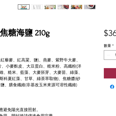
$36
片 焦糖海鹽 210g
數量
*
、紅藜麥、紅高粱、鹽)、燕麥、紫野牛大麥、
片、小麥麩皮、大豆蛋白、糙米粉、高纖粉(洋
維、糙米、藍藻、大麥胚芽、大麥苗、綠藻、
斯科夏紅藻、甘草、綠茶萃取物)、焦糖醬(砂
鹽、膳食纖維(非基改玉米來源可溶性纖維)
、應避免陽光直接照射。
可食用、開封後請儘速食用完畢。