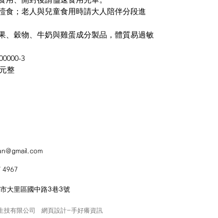
心噎食；老人與兒童食用時請大人陪伴分段進
堅果、穀物、牛奶與雞蛋成分製品，體質易過敏
0000-3
萬元整
wan@gmail.com
 4967
台中市大里區國中路3巷3號
東昕隆生技有限公司 網頁設計-手好癢資訊